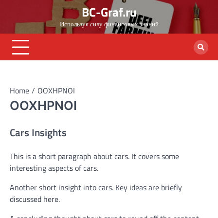
Skip
BC-Graf.ru
to
Используя силу финансовых знаний
content
Home
OOXHPNOI
OOXHPNOI
Cars Insights
This is a short paragraph about cars. It covers some
interesting aspects of cars.
Another short insight into cars. Key ideas are briefly
discussed here.