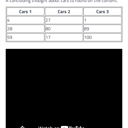
A concluding thought about cars to round off the content.
Cars 1
Cars 2
Cars 3
4
27
1
28
80
89
59
17
100