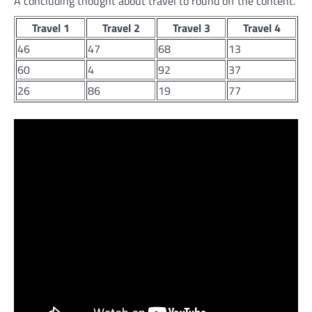
A concluding thought about travel to round off the content.
Travel 1
Travel 2
Travel 3
Travel 4
46
47
68
13
60
4
92
37
26
86
19
77