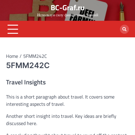
Skip
BC-Graf.ru
to
Используя силу финансовых знаний
content
Home
5FMM242C
5FMM242C
Travel Insights
This is a short paragraph about travel. It covers some
interesting aspects of travel.
Another short insight into travel. Key ideas are briefly
discussed here.