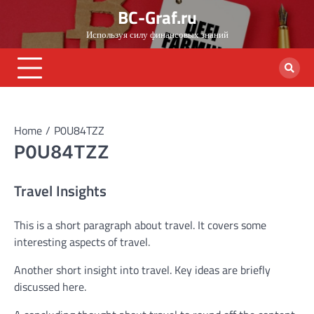
Skip
BC-Graf.ru
to
Используя силу финансовых знаний
content
Home
P0U84TZZ
P0U84TZZ
Travel Insights
This is a short paragraph about travel. It covers some
interesting aspects of travel.
Another short insight into travel. Key ideas are briefly
discussed here.