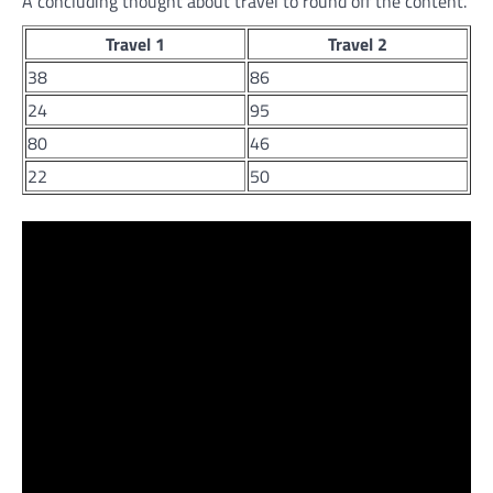
A concluding thought about travel to round off the content.
Travel 1
Travel 2
38
86
24
95
80
46
22
50