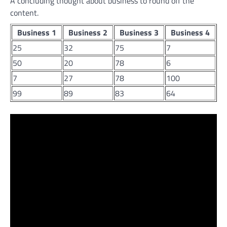
A concluding thought about business to round off the
content.
Business 1
Business 2
Business 3
Business 4
25
32
75
7
50
20
78
6
7
27
78
100
99
89
83
64