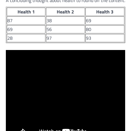
A concluding thought about health to round off the content.
Health 1
Health 2
Health 3
87
38
69
69
56
80
28
97
93