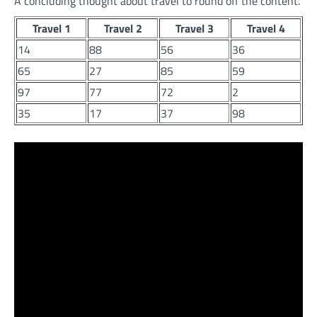
A concluding thought about travel to round off the content.
Travel 1
Travel 2
Travel 3
Travel 4
14
88
56
36
65
27
85
59
97
77
72
2
35
17
37
98