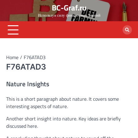
Skip
BC-Graf.ru
to
Используя силу финансовых знаний
content
Home
F76ATAD3
F76ATAD3
Nature Insights
This is a short paragraph about nature. It covers some
interesting aspects of nature.
Another short insight into nature. Key ideas are briefly
discussed here.