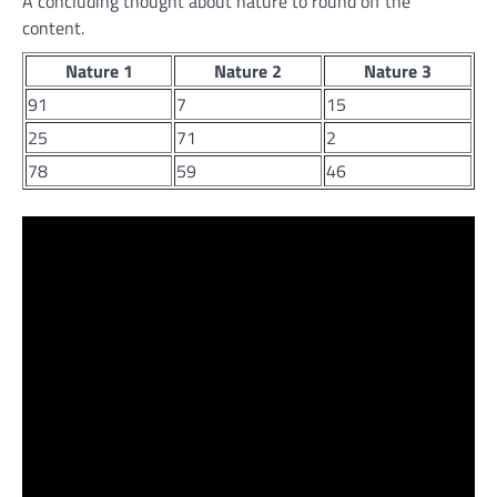
A concluding thought about nature to round off the
content.
Nature 1
Nature 2
Nature 3
91
7
15
25
71
2
78
59
46