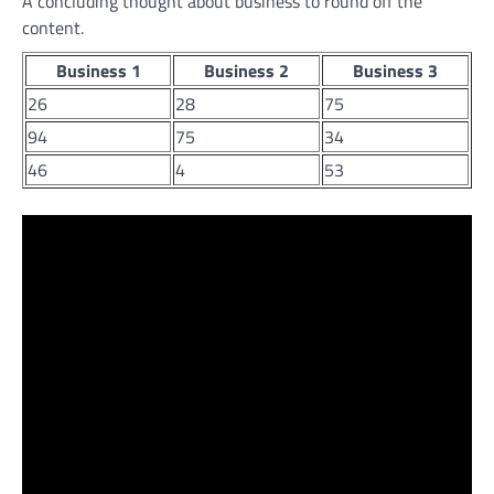
A concluding thought about business to round off the
content.
Business 1
Business 2
Business 3
26
28
75
94
75
34
46
4
53