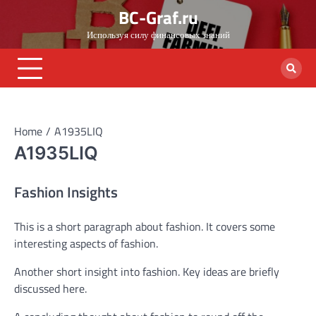
Skip
BC-Graf.ru
to
Используя силу финансовых знаний
content
Home
A1935LIQ
A1935LIQ
Fashion Insights
This is a short paragraph about fashion. It covers some
interesting aspects of fashion.
Another short insight into fashion. Key ideas are briefly
discussed here.