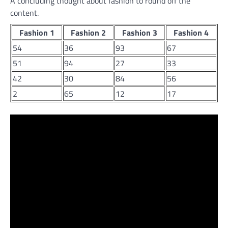
A concluding thought about fashion to round off the
content.
Fashion 1
Fashion 2
Fashion 3
Fashion 4
54
36
93
67
51
94
27
33
42
30
84
56
2
65
12
17