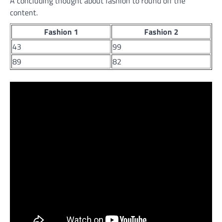
A concluding thought about fashion to round off the
content.
Fashion 1
Fashion 2
43
99
89
82