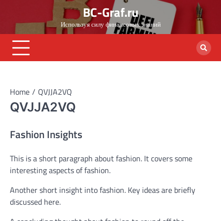
Skip
BC-Graf.ru
to
Используя силу финансовых знаний
content
Home
QVJJA2VQ
QVJJA2VQ
Fashion Insights
This is a short paragraph about fashion. It covers some
interesting aspects of fashion.
Another short insight into fashion. Key ideas are briefly
discussed here.