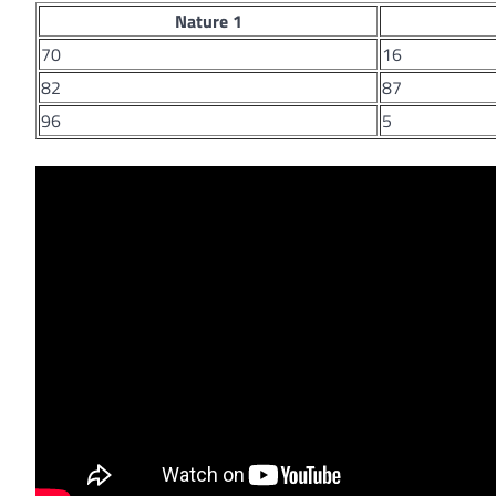
Nature 1
70
16
82
87
96
5