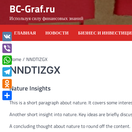
Skip
BC-Graf.ru
to
content
Используя силу финансовых знаний
ГЛАВНАЯ
НОВОСТИ
БИЗНЕС И ИНВЕСТИЦ
VK
Viber
Home
NNDTIZGX
NNDTIZGX
WhatsApp
Telegram
Nature Insights
Odnoklassniki
This is a short paragraph about nature. It covers some interes
Отправить
Another short insight into nature. Key ideas are briefly discu
A concluding thought about nature to round off the content.