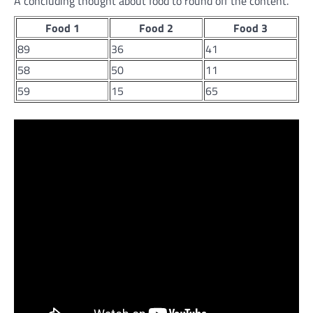
A concluding thought about food to round off the content.
Food 1
Food 2
Food 3
89
36
41
58
50
11
59
15
65