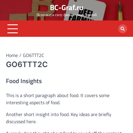
Skip
BC-Graf.ru
to
Используя силу финансовых знаний
content
Home
GO6TTT2C
GO6TTT2C
Food Insights
This is a short paragraph about food. It covers some
interesting aspects of food.
Another short insight into food. Key ideas are briefly
discussed here.