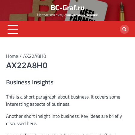
Skip
BC-Graf.ru
to
Используя силу финансовых знаний
content
Home
AX22A8H0
AX22A8H0
Business Insights
This is a short paragraph about business. It covers some
interesting aspects of business.
Another short insight into business. Key ideas are briefly
discussed here.