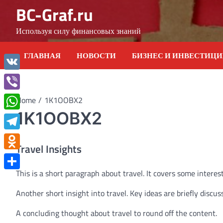
Skip
BC-Graf.ru
to
content
Используя силу финансовых знаний
ГЛАВНАЯ
НОВОСТИ
БИЗНЕС И ИНВЕСТИЦ
VK
Viber
Home
1K1OOBX2
1K1OOBX2
WhatsApp
Telegram
Travel Insights
Odnoklassniki
This is a short paragraph about travel. It covers some interest
Отправить
Another short insight into travel. Key ideas are briefly discus
A concluding thought about travel to round off the content.