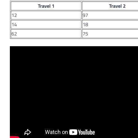
Travel 1
Travel 2
12
97
14
18
62
75