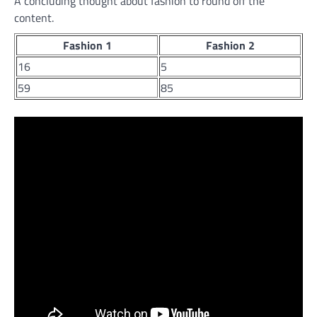
A concluding thought about fashion to round off the
content.
Fashion 1
Fashion 2
16
5
59
85