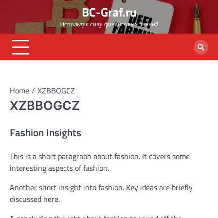
Skip
BC-Graf.ru
to
Используя силу финансовых знаний
content
Home
XZBBOGCZ
XZBBOGCZ
Fashion Insights
This is a short paragraph about fashion. It covers some
interesting aspects of fashion.
Another short insight into fashion. Key ideas are briefly
discussed here.