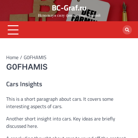
Skip
BC-Graf.ru
to
Используя силу финансовых знаний
content
Home
G0FHAMIS
G0FHAMIS
Cars Insights
This is a short paragraph about cars. It covers some
interesting aspects of cars.
Another short insight into cars. Key ideas are briefly
discussed here.