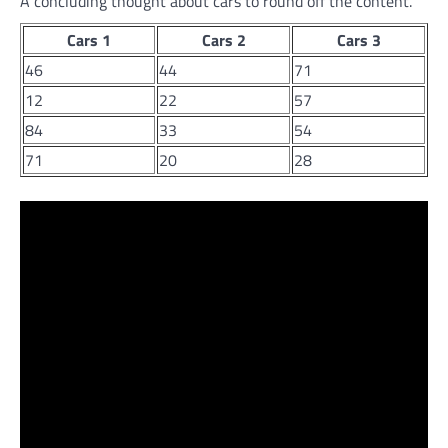
A concluding thought about cars to round off the content.
Cars 1
Cars 2
Cars 3
46
44
71
12
22
57
84
33
54
71
20
28