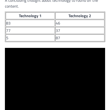
A concluding thought about technology to round off the
content.
Technology 1
Technology 2
83
46
77
37
5
87