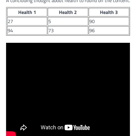
A concluding thought about health to round off the content.
Health 1
Health 2
Health 3
27
5
90
94
73
96