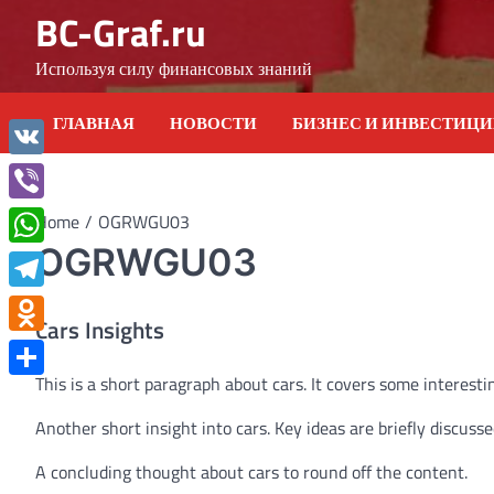
Skip
BC-Graf.ru
to
content
Используя силу финансовых знаний
ГЛАВНАЯ
НОВОСТИ
БИЗНЕС И ИНВЕСТИЦ
VK
Viber
Home
OGRWGU03
OGRWGU03
WhatsApp
Telegram
Cars Insights
Odnoklassniki
This is a short paragraph about cars. It covers some interestin
Отправить
Another short insight into cars. Key ideas are briefly discusse
A concluding thought about cars to round off the content.