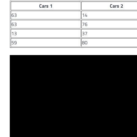
Cars 1
Cars 2
63
14
63
76
13
37
59
80