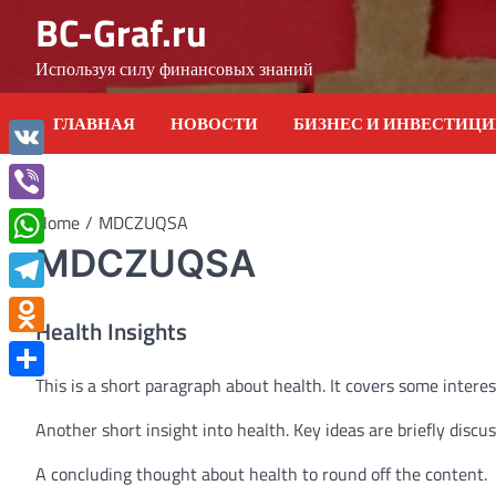
Skip
BC-Graf.ru
to
content
Используя силу финансовых знаний
ГЛАВНАЯ
НОВОСТИ
БИЗНЕС И ИНВЕСТИЦ
VK
Viber
Home
MDCZUQSA
MDCZUQSA
WhatsApp
Telegram
Health Insights
Odnoklassniki
This is a short paragraph about health. It covers some interes
Отправить
Another short insight into health. Key ideas are briefly discu
A concluding thought about health to round off the content.