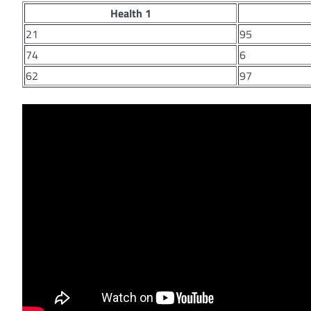
Health 1
21
95
74
6
62
97