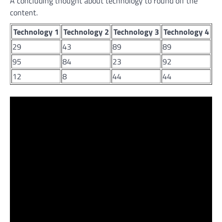
A concluding thought about technology to round off the
content.
Technology 1
Technology 2
Technology 3
Technology 4
29
43
89
89
95
84
23
92
12
8
44
44