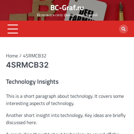
Skip
BC-Graf.ru
to
Используя силу финансовых знаний
content
Home
4SRMCB32
4SRMCB32
Technology Insights
This is a short paragraph about technology. It covers some
interesting aspects of technology.
Another short insight into technology. Key ideas are briefly
discussed here.