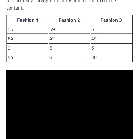
A concluding thought about fashion to round off the
content.
Fashion 1
Fashion 2
Fashion 3
55
59
5
64
42
49
9
5
61
44
8
30