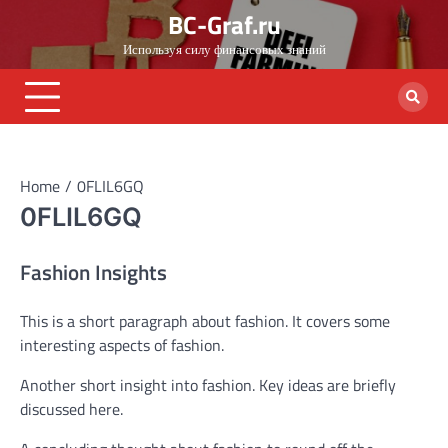
Skip
BC-Graf.ru
to
Используя силу финансовых знаний
content
Home
0FLIL6GQ
0FLIL6GQ
Fashion Insights
This is a short paragraph about fashion. It covers some
interesting aspects of fashion.
Another short insight into fashion. Key ideas are briefly
discussed here.