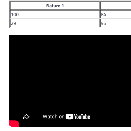
Nature 1
100
84
29
95