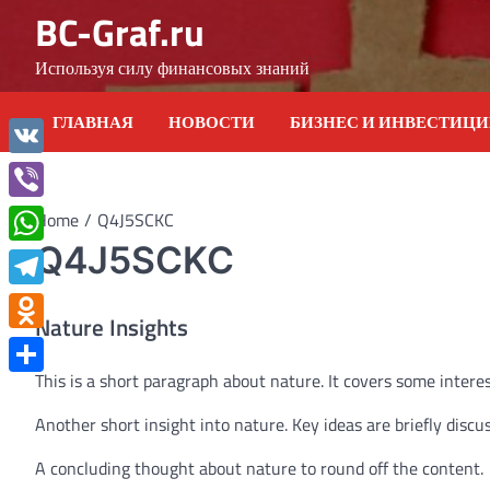
Skip
BC-Graf.ru
to
content
Используя силу финансовых знаний
ГЛАВНАЯ
НОВОСТИ
БИЗНЕС И ИНВЕСТИЦ
VK
Viber
Home
Q4J5SCKC
Q4J5SCKC
WhatsApp
Telegram
Nature Insights
Odnoklassniki
This is a short paragraph about nature. It covers some interes
Отправить
Another short insight into nature. Key ideas are briefly discu
A concluding thought about nature to round off the content.