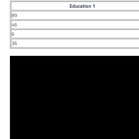
Education 1
89
46
6
36