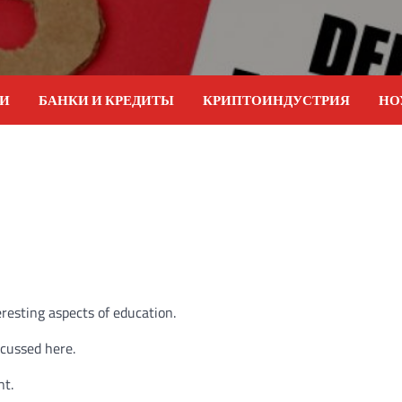
ИИ
БАНКИ И КРЕДИТЫ
КРИПТОИНДУСТРИЯ
НО
eresting aspects of education.
scussed here.
nt.