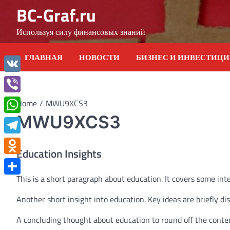
Skip
BC-Graf.ru
to
content
Используя силу финансовых знаний
ГЛАВНАЯ
НОВОСТИ
БИЗНЕС И ИНВЕСТИЦ
VK
Viber
Home
MWU9XCS3
MWU9XCS3
WhatsApp
Telegram
Education Insights
Odnoklassniki
This is a short paragraph about education. It covers some int
Отправить
Another short insight into education. Key ideas are briefly di
A concluding thought about education to round off the conte