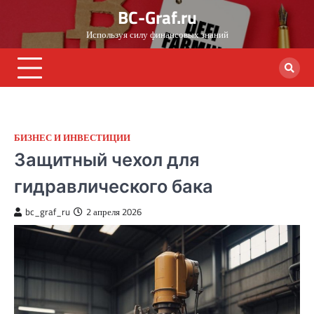
Skip
BC-Graf.ru
to
Используя силу финансовых знаний
content
БИЗНЕС И ИНВЕСТИЦИИ
Защитный чехол для
гидравлического бака
bc_graf_ru
2 апреля 2026