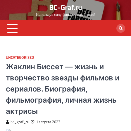
Skip
BC-Graf.ru
to
Используя силу финансовых знаний
content
UNCATEGORISED
Жаклин Биссет — жизнь и
творчество звезды фильмов и
сериалов. Биография,
фильмография, личная жизнь
актрисы
bc_graf_ru
1 августа 2023