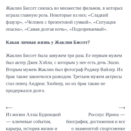
Жаклин Биссет снялась во множестве фильмов, в которых
играла главную роль. Некоторые из них: «Сладкий
флауэр», «Человек с брезентовой сумкой», «Ситуация
опасна», «Самая долгая ночь», «Подозреваемый».
Какая личная жизнь у Жаклин Биссет?
Жаклин Биссет была замужем три раза. Ее первым мужем
был актер Джек Хэйли, с которым у нее есть дочь Эшли.
Вторым мужем Жаклин был фотограф Роджер Вайлер. Их
брак также закончился разводом. Третьим мужем актрисы
стал певец Андреас Хюбнер, но их брак также не
продержался долго.
Навигация
⟵
⟶
Из жизни Аллы Будницкой
Россиус Ирина —
по
— ключевые события,
биография, достижения и все
записям
карьера, история жизни и
о знаменитой спортсменке