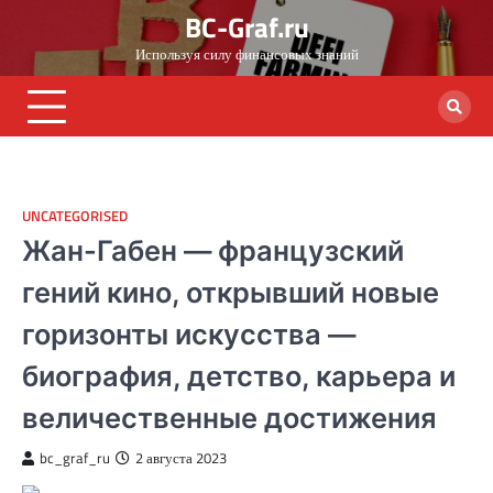
Skip
BC-Graf.ru
to
Используя силу финансовых знаний
content
UNCATEGORISED
Жан-Габен — французский
гений кино, открывший новые
горизонты искусства —
биография, детство, карьера и
величественные достижения
bc_graf_ru
2 августа 2023