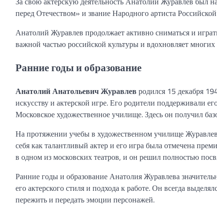
За свою актерскую деятельность Анатолий Журавлев был н
перед Отечеством» и звание Народного артиста Российской
Анатолий Журавлев продолжает активно сниматься и играть 
важной частью российской культуры и вдохновляет многих 
Ранние годы и образование
Анатолий Анатольевич Журавлев
родился 15 декабря 194
искусству и актерской игре. Его родители поддерживали ег
Московское художественное училище. Здесь он получил базо
На протяжении учебы в художественном училище Журавлев а
себя как талантливый актер и его игра была отмечена пре
в одном из московских театров, и он решил полностью посвя
Ранние годы и образование Анатолия Журавлева значитель
его актерского стиля и подхода к работе. Он всегда выдел
пережить и передать эмоции персонажей.