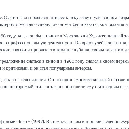
 С детства он проявлял интерес к искусству и уже в юном возра
ктером и мечтал о сцене, где он мог бы показать свои таланты и
58 году, когда он был принят в Московский Художественный теа
свою профессиональную деятельность. Во время учебы он активн
терские навыки и привлекал внимание публики своим талантом и 
предложение сняться в кино и в 1960 году снялся в своем перво
и и критиками, и он стал популярным актером.
о, так и на телевидении. Он исполнил множество ролей в разли
го неповторимый стиль и талант позволили ему стать одним из 
в фильме «Брат» (1997). В этом культовом кинопроизведении Жу
мых запоминающихся в российском кино, и Журавлев получил за 