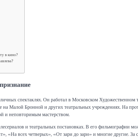
ту в кино?
авлева?
 признание
зличных спектаклях. Он работал в Московском Художественном т
ре на Малой Бронной и других театральных учреждениях. На пр
рой и неповторимым мастерством.
елесериалов и театральных постановках. В его фильмографии м
», «На всех четверых», «От зари до зари» и многие другие. За 