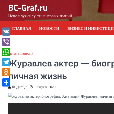
Skip
BC-Graf.ru
to
content
Используя силу финансовых знаний
ГЛАВНАЯ
НОВОСТИ
БИЗНЕС И ИНВЕСТИЦ
VK
Viber
UNCATEGORISED
WhatsApp
Журавлев актер — биог
Telegram
личная жизнь
Odnoklassniki
bc_graf_ru
2 августа 2023
Отправить