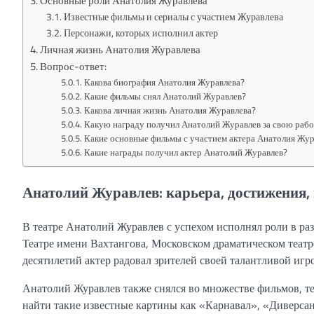
Основные роли Анатолия Журавлева
Известные фильмы и сериалы с участием Журавлева
Персонажи, которых исполнил актер
Личная жизнь Анатолия Журавлева
Вопрос-ответ:
Какова биография Анатолия Журавлева?
Какие фильмы снял Анатолий Журавлев?
Какова личная жизнь Анатолия Журавлева?
Какую награду получил Анатолий Журавлев за свою рабо
Какие основные фильмы с участием актера Анатолия Жур
Какие награды получил актер Анатолий Журавлев?
Анатолий Журавлев: карьера, достижения,
В театре Анатолий Журавлев с успехом исполнял роли в ра
Театре имени Вахтангова, Московском драматическом теат
десятилетий актер радовал зрителей своей талантливой иг
Анатолий Журавлев также снялся во множестве фильмов, т
найти такие известные картины как «Карнавал», «Диверсант