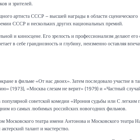
ов и зрителей.
дного артиста СССР – высшей награды в области сценического
премии СССР и нескольких других национальных премий.
льной и киносцене. Его зрелость и профессионализм делают его
етает в себе грандиозность и глубину, неизменно оставляя впеч
ране в фильме «От нас двоих». Затем последовало участие в т
ю» (1973), «Москва слезам не верит» (1979) и «Частный случай
 популярной советской комедии «Ирония судьбы или С легким 
я одним из самых любимых российских новогодних фильмов.
ром Московского театра имени Антонова и Московского театра На
 актерский талант и мастерство.