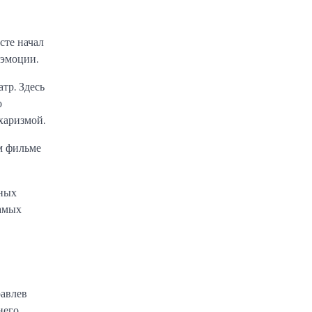
сте начал
 эмоции.
тр. Здесь
о
харизмой.
м фильме
чных
самых
равлев
него