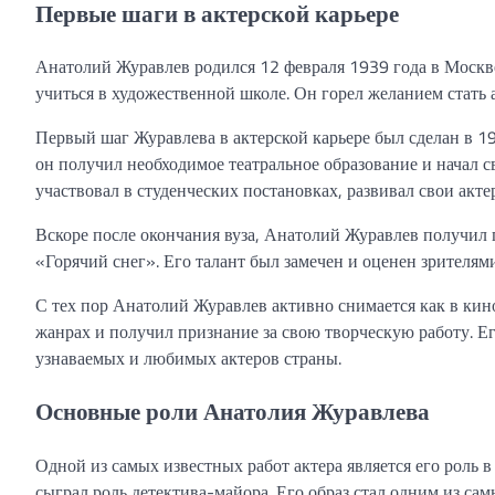
Первые шаги в актерской карьере
Анатолий Журавлев родился 12 февраля 1939 года в Москве.
учиться в художественной школе. Он горел желанием стать а
Первый шаг Журавлева в актерской карьере был сделан в 19
он получил необходимое театральное образование и начал 
участвовал в студенческих постановках, развивал свои ак
Вскоре после окончания вуза, Анатолий Журавлев получил 
«Горячий снег». Его талант был замечен и оценен зрителям
С тех пор Анатолий Журавлев активно снимается как в кин
жанрах и получил признание за свою творческую работу. Е
узнаваемых и любимых актеров страны.
Основные роли Анатолия Журавлева
Одной из самых известных работ актера является его роль 
сыграл роль детектива-майора. Его образ стал одним из са