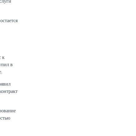
слуги
остается
с к
упил в
.
оявил
контракт
рование
остью