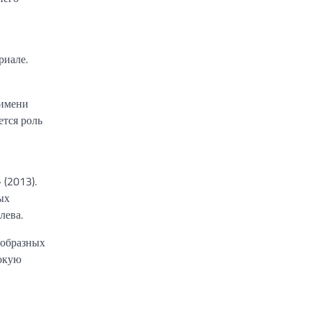
риале.
 имени
ется роль
 (2013).
ых
лева.
ообразных
сокую