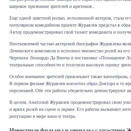
широкое признание зрителей и критиков..
Еще одной заметной ролью, исполненной актером, стала его
популярном комедийном проекте Журавлев предстал в образ
Актер продемонстрировал свой талант комедианта и получи
Неотъемлемой частью актерской биографии Журавлева являет
Ленинского комсомола и исполнил множество ролей на его с
Черепахи Леонардо Да Винчи в постановке «Похищение Лео
театральные способности и получила высокую оценку зрите
Особое внимание зрителей привлекают также кинообразы, с
В первом фильме Журавлев воплотил образ Доктора в то вре
персонажей. Обе эти работы убедительно демонстрируют ак
В целом, Анатолий Журавлев продемонстрировал свою унив
и ярких ролей на сцене и экране. Его работы вызывают инт
репутацию в мире кино и театра.
Известные фильмы и сериалы с участием 