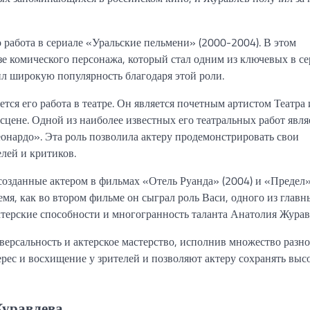
 работа в сериале «Уральские пельмени» (2000-2004). В этом
е комического персонажа, который стал одним из ключевых в се
л широкую популярность благодаря этой роли.
ся его работа в театре. Он является почетным артистом Театра
цене. Одной из наиболее известных его театральных работ явля
нардо». Эта роль позволила актеру продемонстрировать свои
лей и критиков.
озданные актером в фильмах «Отель Руанда» (2004) и «Предел»
мя, как во втором фильме он сыграл роль Васи, одного из главн
терские способности и многогранность таланта Анатолия Журав
ерсальность и актерское мастерство, исполнив множество разн
ерес и восхищение у зрителей и позволяют актеру сохранять вы
Журавлева