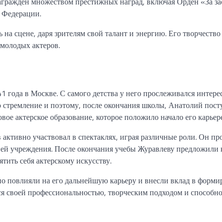
агражден множеством престижных наград, включая Орден «За за
 Федерации.
на сцене, даря зрителям свой талант и энергию. Его творчество 
молодых актеров.
1 года в Москве. С самого детства у него прослеживался интере
о стремление и поэтому, после окончания школы, Анатолий пост
вое актерское образование, которое положило начало его карьере
ктивно участвовал в спектаклях, играя различные роли. Он пр
мией учреждения. После окончания учебы Журавлеву предложили 
тить себя актерскому искусству.
но повлияли на его дальнейшую карьеру и внесли вклад в форми
ялся своей профессиональностью, творческим подходом и способн