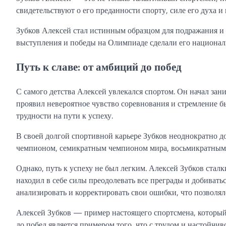
свидетельствуют о его преданности спорту, силе его духа 
Зубков Алексей стал истинным образцом для подражания и
выступления и победы на Олимпиаде сделали его национал
Путь к славе: от амбиций до побед
С самого детства Алексей увлекался спортом. Он начал зан
проявил невероятное чувство соревнования и стремление б
трудности на пути к успеху.
В своей долгой спортивной карьере Зубков неоднократно 
чемпионом, семикратным чемпионом мира, восьмикратным п
Однако, путь к успеху не был легким. Алексей Зубков стал
находил в себе силы преодолевать все преграды и добивать
анализировать и корректировать свои ошибки, что позволял
Алексей Зубков — пример настоящего спортсмена, который
до побед является примером того, что с трудом и настойчи