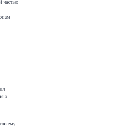
ой частью
топам
чил
ия о
гло ему