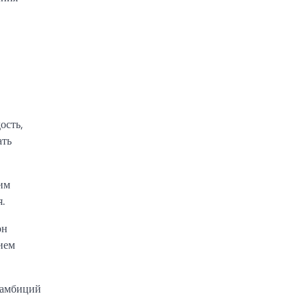
ость,
ать
им
.
он
нием
 амбиций