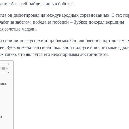
ание Алексей найдет лишь в бобслее.
огда он дебютировал на международных соревнованиях. С тех по
Забег за забегом, победа за победой – Зубков покорял вершины
ая золотые медали.
и свои личные успехи и проблемы. Он влюблен в спорт до самы
зей. Зубков женат на своей школьной подруге и воспитывает двои
жизнью, что является его неоспоримым достоинством.
пион
ры