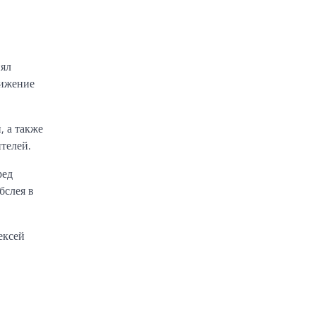
нял
тижение
, а также
телей.
ред
бслея в
ексей