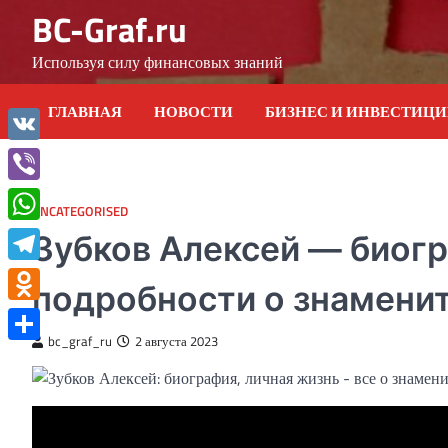
Skip
BC-Graf.ru
to
content
Используя силу финансовых знаний
ГЛАВНАЯ
НОВОСТИ
БИЗНЕС И ИНВЕСТИЦ
VK
Viber
UNCATEGORISED
WhatsApp
Зубков Алексей — биогр
Telegram
подробности о знамени
Odnoklassniki
bc_graf_ru
2 августа 2023
Отправить