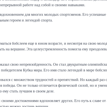
и непрерывной работе над собой и своими навыками.
 вдохновением для многих молодых спортсменов. Его успешные
ьным героем и легендой спорта.
иматься бобслеем еще в юном возрасте, и несмотря на свою молод
ыть на вершине. Эта целеустремленность помогла ему преодолев
доказал свою непревзойденность. Он стал двукратным олимпийск
обедителем Кубка мира. Его имя стало легендой в мире бобслея
кивался с множеством трудностей и препятствий. Но каждый раз 
ся победы. Он не только отличается физической силой, но и уме
о ему стать лучшим в своем деле.
 своими достижениями вдохновляет других. Его путь к славе от
востью можно достичь вершин.