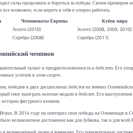
ходил силы продолжать и бороться за победы. Своим примером о
все возможно, если верить в себя и упорно работать.
а
Чемпионаты Европы
Кубок мира
Золото (2010)
Золото (2008, 2009, 2010)
Серебро (2008)
Серебро (2011)
импийский чемпион
удивительный талант и предрасположенность к бобслею. Его упор
омных успехов в этом спорте.
ия, победив в двух дисциплинах бобслея на зимних Олимпийск
орый смог выиграть золотые медали в бобслее. Его выступления
 истории фигурного катания.
грах. В 2014 году он повторил свои победы на Олимпиаде в С
было великолепное достижение как для Зубкова, так и для всей 
о и великолепный лидер и командир. Его поразительные достиж