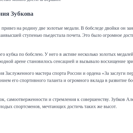
ния Зубкова
привез на родину две золотые медали. В бобследе двойки он за
 наивысшей ступенью пьедестала почета. Это было огромное дос
 кубка по бобслею. У него в активе несколько золотых медалей
родной арене становилось сенсацией и вызывало восхищение зри
я Заслуженного мастера спорта России и ордена «За заслуги пе
нием его спортивного таланта и огромного вклада в развитие бо
вок, самоотверженности и стремления к совершенству. Зубков Ал
олодых спортсменов, мечтающих достичь таких же высот.