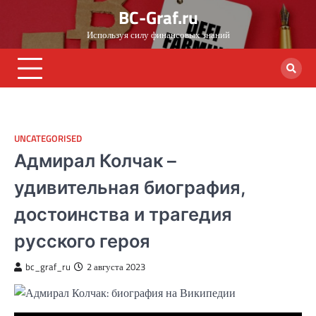
Skip
BC-Graf.ru
to
Используя силу финансовых знаний
content
UNCATEGORISED
Адмирал Колчак –
удивительная биография,
достоинства и трагедия
русского героя
bc_graf_ru
2 августа 2023