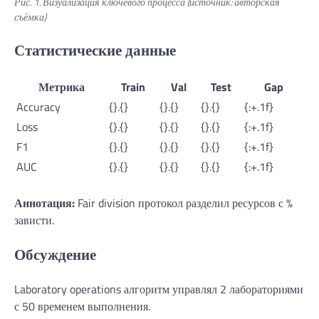
Рис. 1. Визуализация ключевого процесса (источник: авторская
съёмка)
Статистические данные
Метрика
Train
Val
Test
Gap
Accuracy
{}.{}
{}.{}
{}.{}
{:+.1f}
Loss
{}.{}
{}.{}
{}.{}
{:+.1f}
F1
{}.{}
{}.{}
{}.{}
{:+.1f}
AUC
{}.{}
{}.{}
{}.{}
{:+.1f}
Аннотация:
Fair division протокол разделил ресурсов с %
зависти.
Обсуждение
Laboratory operations алгоритм управлял 2 лабораториями
с 50 временем выполнения.