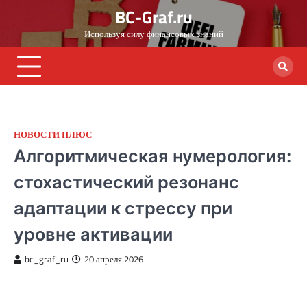
Skip
BC-Graf.ru
to
Используя силу финансовых знаний
content
НОВОСТИ ПЛЮС
Алгоритмическая нумерология:
стохастический резонанс
адаптации к стрессу при
уровне активации
bc_graf_ru
20 апреля 2026