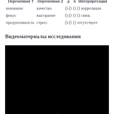
Переменная 1
Переменная 2
ρ
n
Интерпретация
внимание
качество
{}.{}
{}
{} корреляция
фокус
выгорание
{}.{}
{}
{} связь
продуктивность
стресс
{}.{}
{}
отсутствует
Видеоматериалы исследования