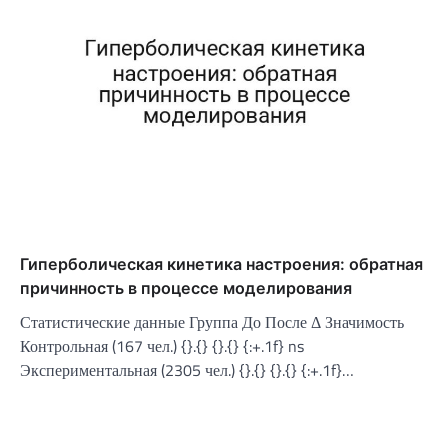
Гиперболическая кинетика настроения: обратная
причинность в процессе моделирования
Статистические данные Группа До После Δ Значимость
Контрольная (167 чел.) {}.{} {}.{} {:+.1f} ns
Экспериментальная (2305 чел.) {}.{} {}.{} {:+.1f}…