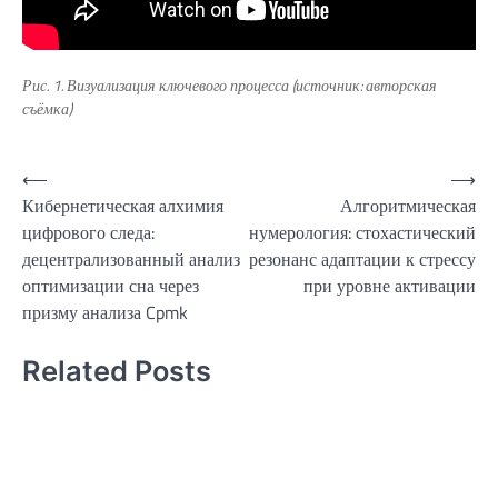
Рис. 1. Визуализация ключевого процесса (источник: авторская
съёмка)
Навигация
⟵
⟶
Кибернетическая алхимия
Алгоритмическая
по
цифрового следа:
нумерология: стохастический
записям
децентрализованный анализ
резонанс адаптации к стрессу
оптимизации сна через
при уровне активации
призму анализа Cpmk
Related Posts