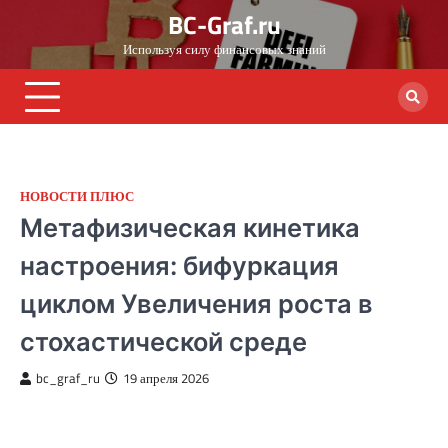
Skip
BC-Graf.ru
to
Используя силу финансовых знаний
content
НОВОСТИ ПЛЮС
Метафизическая кинетика
настроения: бифуркация
циклом Увеличения роста в
стохастической среде
bc_graf_ru
19 апреля 2026