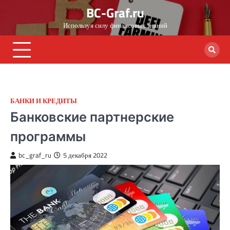
Skip
BC-Graf.ru
to
Используя силу финансовых знаний
content
БАНКИ И КРЕДИТЫ
Банковские партнерские
программы
bc_graf_ru
5 декабря 2022