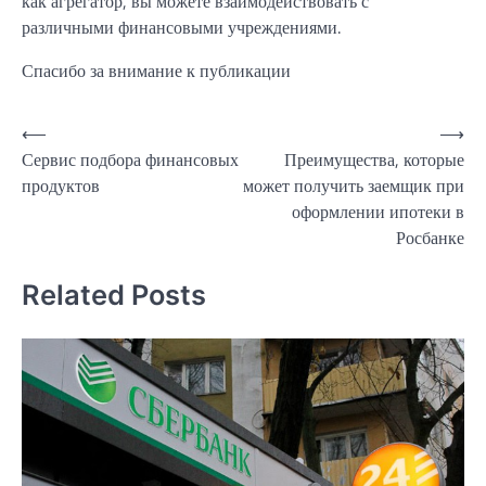
как агрегатор, вы можете взаимодействовать с
различными финансовыми учреждениями.
Спасибо за внимание к публикации
Навигация
⟵
⟶
Сервис подбора финансовых
Преимущества, которые
по
продуктов
может получить заемщик при
записям
оформлении ипотеки в
Росбанке
Related Posts