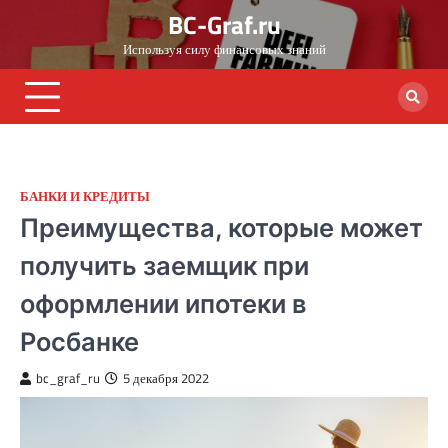
Skip
BC-Graf.ru
to
Используя силу финансовых знаний
content
БАНКИ И КРЕДИТЫ
Преимущества, которые может
получить заемщик при
оформлении ипотеки в
Росбанке
bc_graf_ru
5 декабря 2022