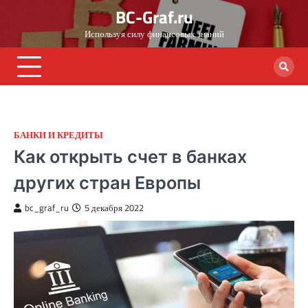
Skip
BC-Graf.ru
to
Используя силу финансовых знаний
content
БАНКИ И КРЕДИТЫ
Как открыть счет в банках
других стран Европы
bc_graf_ru
5 декабря 2022