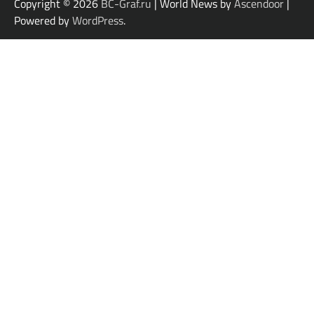
Copyright © 2026
BC-Graf.ru
| World News by
Ascendoor
|
Powered by
WordPress
.