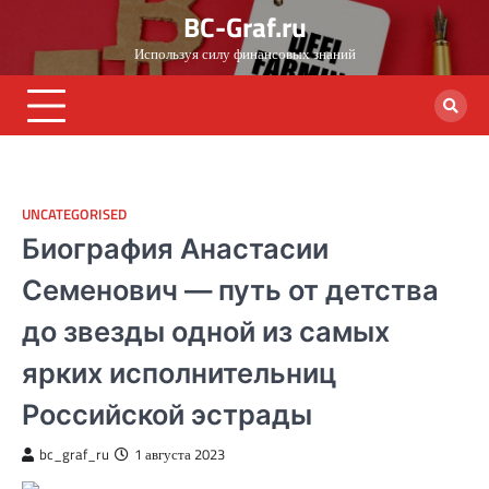
Skip
BC-Graf.ru
to
Используя силу финансовых знаний
content
UNCATEGORISED
Биография Анастасии
Семенович — путь от детства
до звезды одной из самых
ярких исполнительниц
Российской эстрады
bc_graf_ru
1 августа 2023