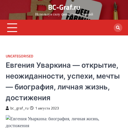
Skip
BC-Graf.ru
to
Используя силу финансовых знаний
content
UNCATEGORISED
Евгения Уваркина — открытие,
неожиданности, успехи, мечты
— биография, личная жизнь,
достижения
bc_graf_ru
1 августа 2023