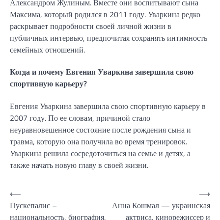
Александром Жулиным. Вместе они воспитывают сына
Максима, который родился в 2011 году. Уваркина редко
раскрывает подробности своей личной жизни в
публичных интервью, предпочитая сохранять интимность
семейных отношений.
Когда и почему Евгения Уваркина завершила свою
спортивную карьеру?
Евгения Уваркина завершила свою спортивную карьеру в
2007 году. По ее словам, причиной стало
неуравновешенное состояние после рождения сына и
травма, которую она получила во время тренировок.
Уваркина решила сосредоточиться на семье и детях, а
также начать новую главу в своей жизни.
Навигация
⟵
⟶
Пускепалис –
Анна Кошмал — украинская
по
национальность, биография,
актриса, кинорежиссер и