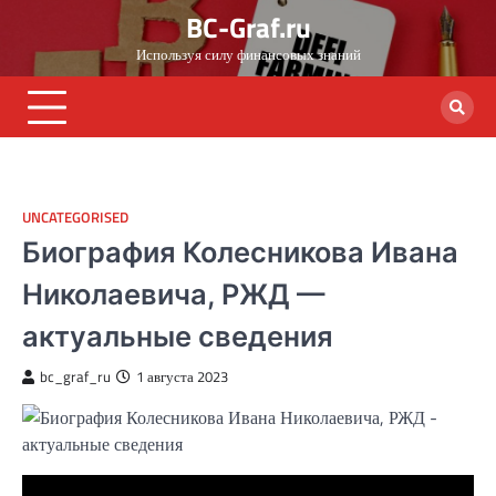
Skip
BC-Graf.ru
to
Используя силу финансовых знаний
content
UNCATEGORISED
Биография Колесникова Ивана
Николаевича, РЖД —
актуальные сведения
bc_graf_ru
1 августа 2023