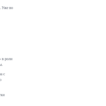
. Уже во
» в роли
ы.
а с
о
тки