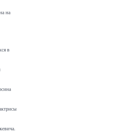
на на
хся в
ы
рсина
актрисы
кевича.