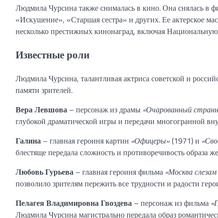
Людмила Чурсина также снималась в кино. Она снялась в 
«Искушение», «Старшая сестра» и других. Ее актерское мас
несколько престижных кинонаград, включая Национальну
Известные роли
Людмила Чурсина, талантливая актриса советской и россий
памяти зрителей.
Вера Левшова
– персонаж из драмы
«Очарованный странн
глубокой драматической игры и передачи многогранной вн
Галина
– главная героиня картин
«Офицеры»
(1971) и
«Сво
блестяще передала сложность и противоречивость образа ж
Любовь Гурьева
– главная героиня фильма
«Москва слезам
позволило зрителям пережить все трудности и радости герои
Пелагея Владимировна Гвоздева
– персонаж из фильма
«
Людмила Чурсина магистрально передала образ романтическ