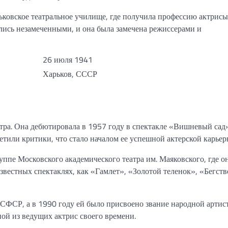
ковское театральное училище, где получила профессию актрисы
ались незамеченными, и она была замечена режиссерами и
26 июля 1941
Харьков, СССР
тра. Она дебютировала в 1957 году в спектакле «Вишневый сад
тили критики, что стало началом ее успешной актерской карьер
ппе Московского академического театра им. Маяковского, где он
звестных спектаклях, как «Гамлет», «Золотой теленок», «Бегств
СФСР, а в 1990 году ей было присвоено звание народной артис
ой из ведущих актрис своего времени.