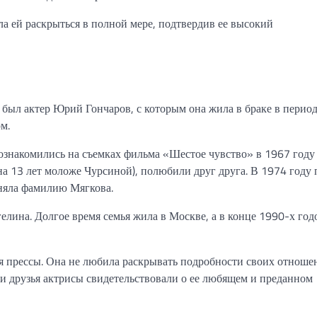
ла ей раскрыться в полной мере, подтвердив ее высокий
ыл актер Юрий Гончаров, с которым она жила в браке в период
м.
знакомились на съемках фильма «Шестое чувство» в 1967 году 
на 13 лет моложе Чурсиной), полюбили друг друга. В 1974 году 
няла фамилию Мягкова.
ина. Долгое время семья жила в Москве, а в конце 1990-х год
 прессы. Она не любила раскрывать подробности своих отноше
 и друзья актрисы свидетельствовали о ее любящем и преданном