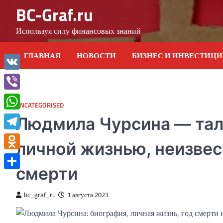
Skip
BC-Graf.ru
to
content
Используя силу финансовых знаний
ГЛАВНАЯ
НОВОСТИ
БИЗНЕС И ИНВЕСТИЦ
VK
Viber
UNCATEGORISED
WhatsApp
Людмила Чурсина — тал
Telegram
личной жизнью, неизвес
Odnoklassniki
смерти
Отправить
bc_graf_ru
1 августа 2023