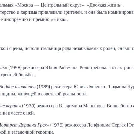
фильмах «Москва — Центральный округ», «Двоякая жизнь»,
терство и харизма привлекали зрителей, и она была номинирова
ю кинопремию и премию «Ника».
ской сцены, исполнительница ряда незабываемых ролей, снявши
ик»
(1958) режиссера Юлия Райзмана. Роль требовала от актрис
утренней борьбы.
бодное плавание»
(1989) режиссера Юрия Ляшенко. Людмила Чу
енщины, живущей в советской реальности.
 не верит»
(1979) режиссера Владимира Меньшова. Волшебство 
ни вместе с ней.
Портрет Дориана Грея»
(1976) режиссера Ленфильма Сергея Ют
ой и загадочной героини.