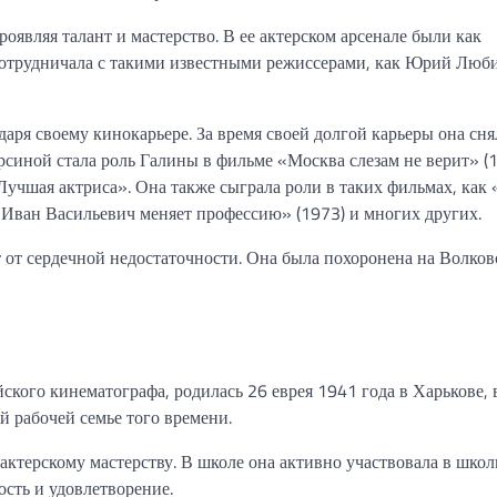
оявляя талант и мастерство. В ее актерском арсенале были как
 сотрудничала с такими известными режиссерами, как Юрий Люб
ря своему кинокарьере. За время своей долгой карьеры она сня
синой стала роль Галины в фильме «Москва слезам не верит» (1
учшая актриса». Она также сыграла роли в таких фильмах, как 
 «Иван Васильевич меняет профессию» (1973) и многих других.
т от сердечной недостаточности. Она была похоронена на Волко
кого кинематографа, родилась 26 еврея 1941 года в Харькове, 
й рабочей семье того времени.
актерскому мастерству. В школе она активно участвовала в шко
ость и удовлетворение.