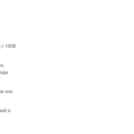
 с 1958
и,
пара
ов они
ний и