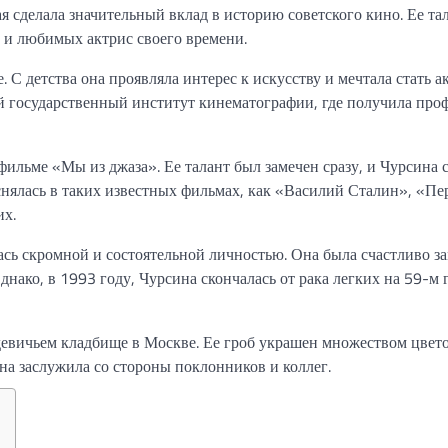
я сделала значительный вклад в историю советского кино. Ее тал
х и любимых актрис своего времени.
С детства она проявляла интерес к искусству и мечтала стать а
 государственный институт кинематографии, где получила про
ильме «Мы из джаза». Ее талант был замечен сразу, и Чурсина 
снялась в таких известных фильмах, как «Василий Сталин», «П
их.
сь скромной и состоятельной личностью. Она была счастливо з
ако, в 1993 году, Чурсина скончалась от рака легких на 59-м 
евичьем кладбище в Москве. Ее гроб украшен множеством цвето
она заслужила со стороны поклонников и коллег.