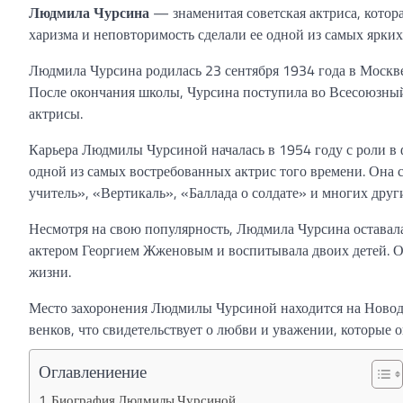
Людмила Чурсина
— знаменитая советская актриса, котора
харизма и неповторимость сделали ее одной из самых ярки
Людмила Чурсина родилась 23 сентября 1934 года в Москве. 
После окончания школы, Чурсина поступила во Всесоюзный
актрисы.
Карьера Людмилы Чурсиной началась в 1954 году с роли в ф
одной из самых востребованных актрис того времени. Она 
учитель», «Вертикаль», «Баллада о солдате» и многих друг
Несмотря на свою популярность, Людмила Чурсина оставала
актером Георгием Жженовым и воспитывала двоих детей. Одн
жизни.
Место захоронения Людмилы Чурсиной находится на Новод
венков, что свидетельствует о любви и уважении, которые 
Оглавлениение
Биография Людмилы Чурсиной