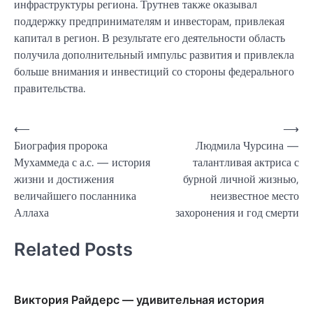
инфраструктуры региона. Трутнев также оказывал
поддержку предпринимателям и инвесторам, привлекая
капитал в регион. В результате его деятельности область
получила дополнительный импульс развития и привлекла
больше внимания и инвестиций со стороны федерального
правительства.
Навигация
⟵
⟶
Биография пророка
Людмила Чурсина —
по
Мухаммеда с а.с. — история
талантливая актриса с
записям
жизни и достижения
бурной личной жизнью,
величайшего посланника
неизвестное место
Аллаха
захоронения и год смерти
Related Posts
Виктория Райдерс — удивительная история