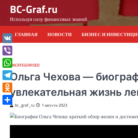
Skip
BC-Graf.ru
to
content
Используя силу финансовых знаний
ГЛАВНАЯ
НОВОСТИ
БИЗНЕС И ИНВЕСТИЦ
VK
Viber
UNCATEGORISED
WhatsApp
Ольга Чехова — биограф
Telegram
увлекательная жизнь л
Odnoklassniki
bc_graf_ru
1 августа 2023
Отправить