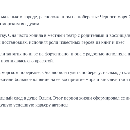
, маленьком городе, расположенном на побережье Черного моря. 
и морским воздухом.
тву. Она часто ходила в местный театр с родителями и восхищал
 постановках, исполняя роли известных героев из книг и пьес.
ыли занятия по игре на фортепиано, и она с радостью исполняла 
 проникалась его красотой.
оморском побережье. Она любила гулять по берегу, наслаждатьс
казали большое влияние на ее восприятие мира и впоследствии 
ильный след в душе Ольги. Этот период жизни сформировал ее л
будущую успешную карьеру актрисы.