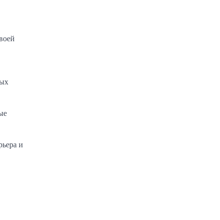
своей
ных
ые
рьера и