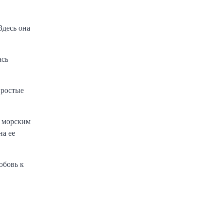
Здесь она
ась
простые
я морским
на ее
юбовь к