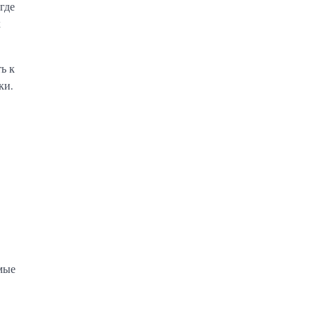
где
х
ь к
ки.
мые