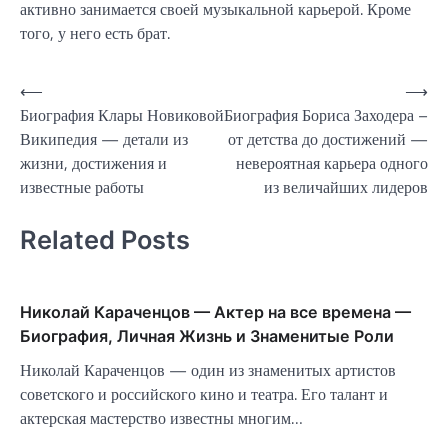
активно занимается своей музыкальной карьерой. Кроме
того, у него есть брат.
Навигация
⟵
⟶
Биография Клары Новиковой
Биография Бориса Заходера –
по
Википедия — детали из
от детства до достижений —
записям
жизни, достижения и
невероятная карьера одного
известные работы
из величайших лидеров
Related Posts
Николай Караченцов — Актер на все времена —
Биография, Личная Жизнь и Знаменитые Роли
Николай Караченцов — один из знаменитых артистов
советского и российского кино и театра. Его талант и
актерская мастерство известны многим…