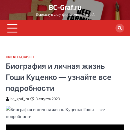
Skip
BC-Graf.ru
to
Используя силу финансовых знаний
content
UNCATEGORISED
Биография и личная жизнь
Гоши Куценко — узнайте все
подробности
bc_graf_ru
3 августа 2023