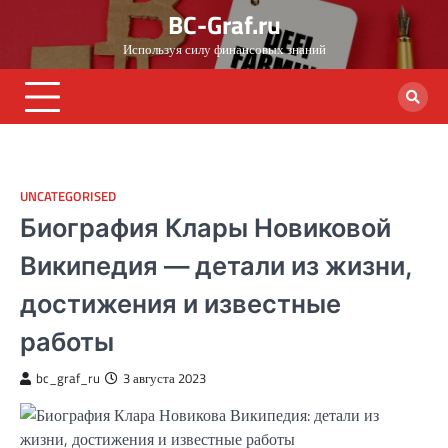
Skip
BC-Graf.ru
to
Используя силу финансовых знаний
content
UNCATEGORISED
Биография Клары Новиковой
Википедия — детали из жизни,
достижения и известные
работы
bc_graf_ru
3 августа 2023