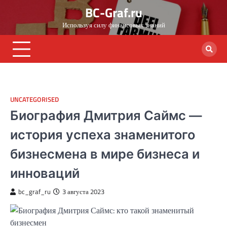
Skip
BC-Graf.ru
to
Используя силу финансовых знаний
content
UNCATEGORISED
Биография Дмитрия Саймс —
история успеха знаменитого
бизнесмена в мире бизнеса и
инноваций
bc_graf_ru
3 августа 2023