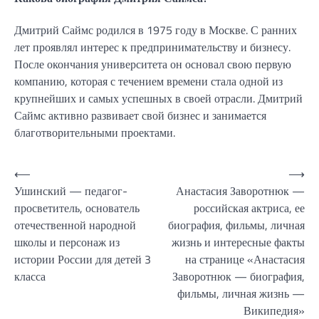
Дмитрий Саймс родился в 1975 году в Москве. С ранних
лет проявлял интерес к предпринимательству и бизнесу.
После окончания университета он основал свою первую
компанию, которая с течением времени стала одной из
крупнейших и самых успешных в своей отрасли. Дмитрий
Саймс активно развивает свой бизнес и занимается
благотворительными проектами.
Навигация
⟵
⟶
Ушинский — педагог-
Анастасия Заворотнюк —
по
просветитель, основатель
российская актриса, ее
записям
отечественной народной
биография, фильмы, личная
школы и персонаж из
жизнь и интересные факты
истории России для детей 3
на странице «Анастасия
класса
Заворотнюк — биография,
фильмы, личная жизнь —
Википедия»