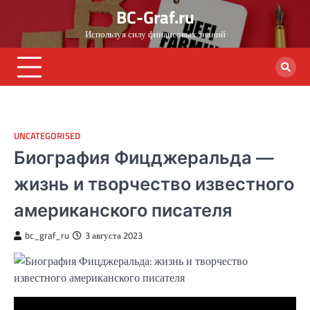
Skip
BC-Graf.ru
to
Используя силу финансовых знаний
content
UNCATEGORISED
Биография Фицджеральда —
жизнь и творчество известного
американского писателя
bc_graf_ru
3 августа 2023