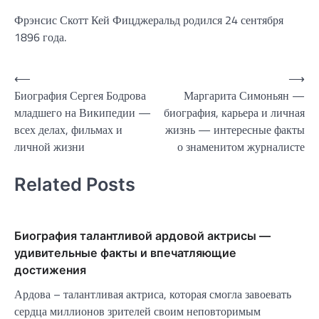
Фрэнсис Скотт Кей Фицджеральд родился 24 сентября
1896 года.
Навигация
⟵
⟶
Биография Сергея Бодрова
Маргарита Симоньян —
по
младшего на Википедии —
биография, карьера и личная
записям
всех делах, фильмах и
жизнь — интересные факты
личной жизни
о знаменитом журналисте
Related Posts
Биография талантливой ардовой актрисы —
удивительные факты и впечатляющие
достижения
Ардова – талантливая актриса, которая смогла завоевать
сердца миллионов зрителей своим неповторимым