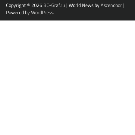
Copyright © 2026
BC-Graf.ru
| World News by
Ascendoor
|
Powered by
WordPress
.