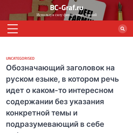
Skip
BC-Graf.ru
to
Используя силу финансовых знаний
content
UNCATEGORISED
Обозначающий заголовок на
руском езыке, в котором речь
идет о каком-то интересном
содержании без указания
конкретной темы и
подразумевающий в себе