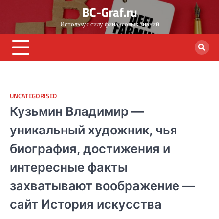
Skip
BC-Graf.ru
to
Используя силу финансовых знаний
content
UNCATEGORISED
Кузьмин Владимир —
уникальный художник, чья
биография, достижения и
интересные факты
захватывают воображение —
сайт История искусства