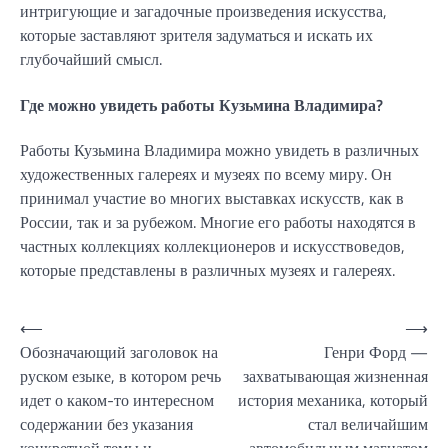
интригующие и загадочные произведения искусства,
которые заставляют зрителя задуматься и искать их
глубочайший смысл.
Где можно увидеть работы Кузьмина Владимира?
Работы Кузьмина Владимира можно увидеть в различных
художественных галереях и музеях по всему миру. Он
принимал участие во многих выставках искусств, как в
России, так и за рубежом. Многие его работы находятся в
частных коллекциях коллекционеров и искусствоведов,
которые представлены в различных музеях и галереях.
Навигация
⟵
⟶
Обозначающий заголовок на
Генри Форд —
по
руском езыке, в котором речь
захватывающая жизненная
записям
идет о каком-то интересном
история механика, который
содержании без указания
стал величайшим
конкретной темы и
автомобильным магнатом