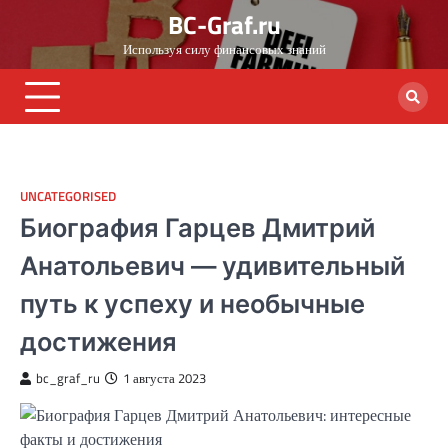
Skip
BC-Graf.ru
to
Используя силу финансовых знаний
content
UNCATEGORISED
Биография Гарцев Дмитрий
Анатольевич — удивительный
путь к успеху и необычные
достижения
bc_graf_ru
1 августа 2023