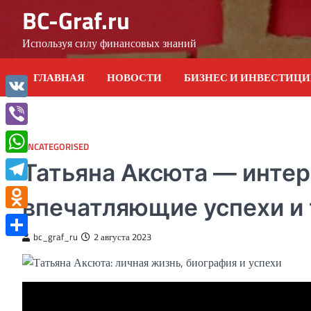
Skip
BC-Graf.ru
to
content
Используя силу финансовых знаний
ГЛАВНАЯ
НОВОСТИ
БИЗНЕС И ИНВЕСТИЦ
VK
Viber
UNCATEGORISED
WhatsApp
Татьяна Аксюта — интер
Telegram
впечатляющие успехи и
Odnoklassniki
bc_graf_ru
2 августа 2023
Отправить