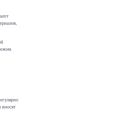
ьтет
ериалов,
ой
бежом.
регулярно
 вносят