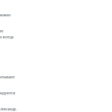
 можно
ее
и всегда
питывают
радуются
лександр.