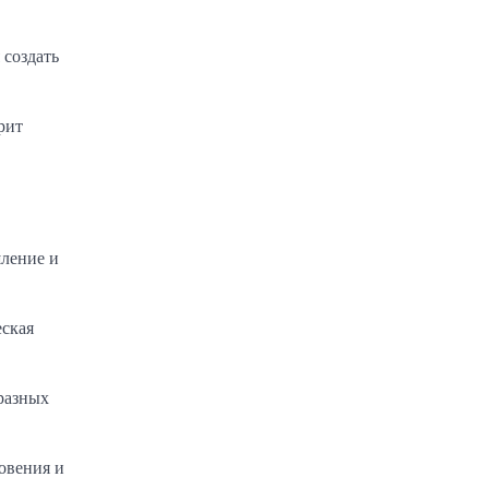
 создать
рит
шление и
еская
 разных
овения и